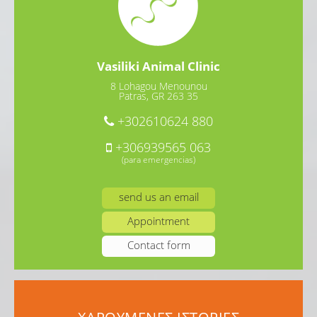
Vasiliki Animal Clinic
8 Lohagou Menounou
Patras, GR 263 35
+302610624 880
+306939565 063
(para emergencias)
send us an email
Appointment
Contact form