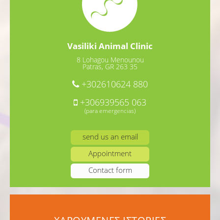
Vasiliki Animal Clinic
8 Lohagou Menounou
Patras, GR 263 35
+302610624 880
+306939565 063
(para emergencias)
send us an email
Appointment
Contact form