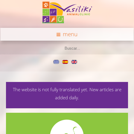
menu
The website is not fully translated yet. New articles are
added daily.