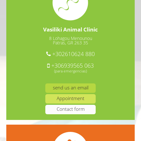
Vasiliki Animal Clinic
8 Lohagou Menounou
Patras, GR 263 35
+302610624 880
+306939565 063
(para emergencias)
send us an email
Appointment
Contact form