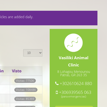
icles are added daily.
Vasiliki Animal
Clinic
ón
Visto
8 Lohagou Menounou
Patras, GR 263 35
Visitas: 77506
+302610624 880
Visitas: 108486
+306939565 063
(para emergencias)
Visitas: 85369