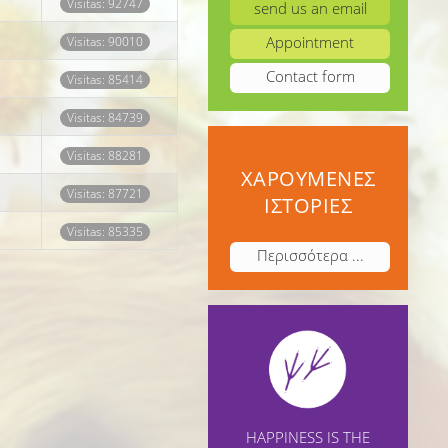
Visitas: 92747
send us an email
Appointment
Visitas: 90010
Contact form
Visitas: 85414
Visitas: 84739
Visitas: 88281
ΧΑΡΟΥΜΕΝΕΣ
Visitas: 87721
ΙΣΤΟΡΙΕΣ
Visitas: 85335
Περισσότερα ...
HAPPINESS IS THE