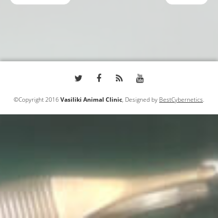
©Copyright 2016
Vasiliki Animal Clinic
, Designed by
BestCybernetics
.