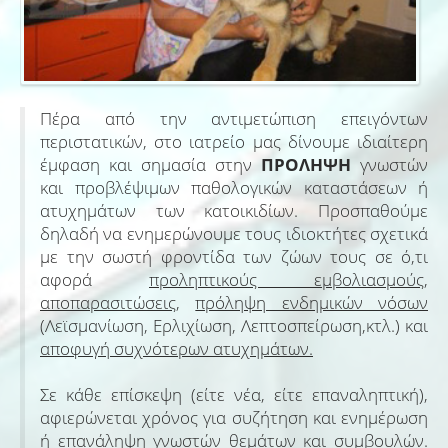
Πέρα από την αντιμετώπιση επειγόντων
περιστατικών, στο ιατρείο μας δίνουμε ιδιαίτερη
έμφαση και σημασία στην
ΠΡΟΛΗΨΗ
γνωστών
και προβλέψιμων παθολογικών καταστάσεων ή
ατυχημάτων των κατοικιδίων. Προσπαθούμε
δηλαδή να ενημερώνουμε τους ιδιοκτήτες σχετικά
με την σωστή φροντίδα των ζώων τους σε ό,τι
αφορά
προληπτικούς εμβολιασμούς
,
αποπαρασιτώσεις
,
πρόληψη ενδημικών νόσων
(Λεϊσμανίωση, Ερλιχίωση, Λεπτοσπείρωση,κτλ.) και
αποφυγή συχνότερων ατυχημάτων.
Σε κάθε επίσκεψη (είτε νέα, είτε επαναληπτική),
αφιερώνεται χρόνος για συζήτηση και ενημέρωση
ή επανάληψη γνωστών θεμάτων και συμβουλών.